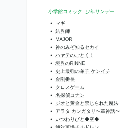
小学館コミック -少年サンデー-
マギ
結界師
MAJOR
神のみぞ知るセカイ
ハヤテのごとく！
境界のRINNE
史上最強の弟子 ケンイチ
金剛番長
クロスゲーム
名探偵コナン
ジオと黄金と禁じられた魔法
アラタ カン
ガタリ
〜革神話〜
いつわりびと◆空◆
絶対可憐チルドレン